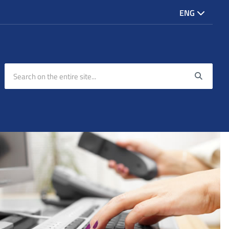
ENG
Search on the entire site...
Searc