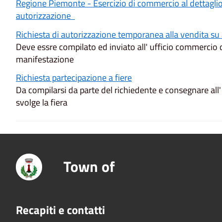
Regione Piemonte - Esercizio di commercio al dettagli
autorizzazione
Richiesta di autorizzazione temporanea alla vendita su 
Deve essre compilato ed inviato all' ufficio commercio d
manifestazione
Richiesta partecipazione a fiere
Da compilarsi da parte del richiedente e consegnare all
svolge la fiera
Town of
Recapiti e contatti