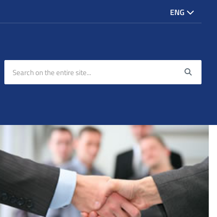
ENG
Search on the entire site...
Searc