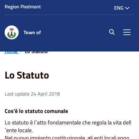
Region Piedmont
ENG
Town of
site.searc
Men
Home
Lo Statuto
Lo Statuto
Last update 24 April 2018
Cos'è lo statuto comunale
Lo statuto è l´atto fondamentale che regola la vita dell
´ente locale.
Nel nuovo impianto costituzionale, gli enti locali sono