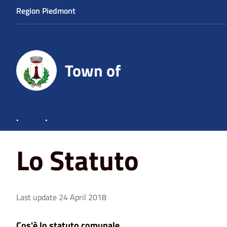
Region Piedmont
Town of
Home
Lo Statuto
.
.
Lo Statuto
Last update 24 April 2018
Cos'è lo statuto comunale