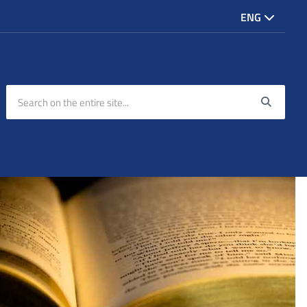
ENG
Search on the entire site...
Searc