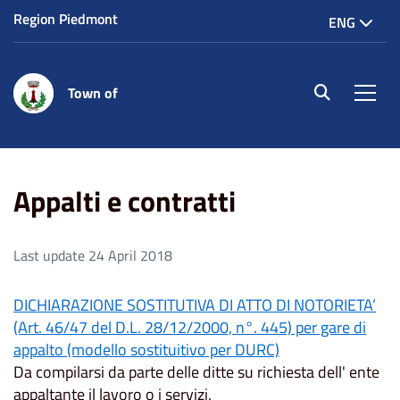
Region Piedmont
ENG
Town of
site.searc
Men
Home
Appalti e contratti
Appalti e contratti
Last update 24 April 2018
DICHIARAZIONE SOSTITUTIVA DI ATTO DI NOTORIETA’
(Art. 46/47 del D.L. 28/12/2000, n°. 445) per gare di
appalto (modello sostituitivo per DURC)
Da compilarsi da parte delle ditte su richiesta dell' ente
appaltante il lavoro o i servizi.