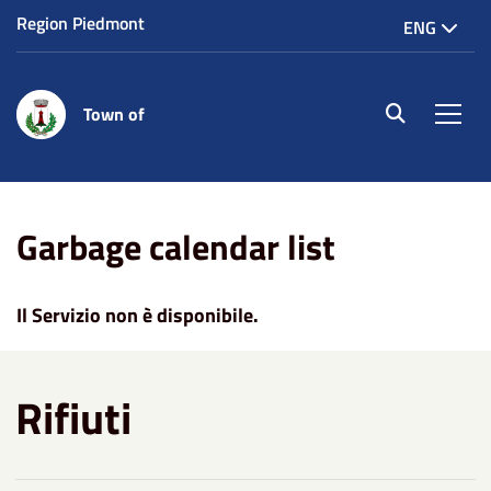
Region Piedmont
ENG
Town of
site.searc
Men
Home
Garbage calendar list
Garbage calendar list
Il Servizio non è disponibile.
Rifiuti