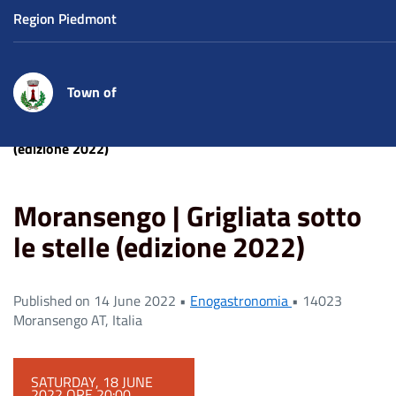
Region Piedmont
Town of
Home
Eventi
Moransengo | Grigliata sotto le stelle
(edizione 2022)
Moransengo | Grigliata sotto
le stelle (edizione 2022)
Published on 14 June 2022 •
Enogastronomia
•
14023
Moransengo AT, Italia
SATURDAY, 18 JUNE
2022 ORE 20:00